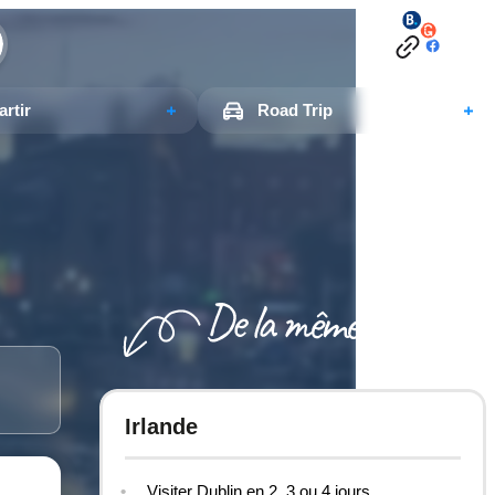
rtir
Road Trip
)
Irlande
Visiter Dublin en 2, 3 ou 4 jours