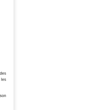
 des
 les
ison