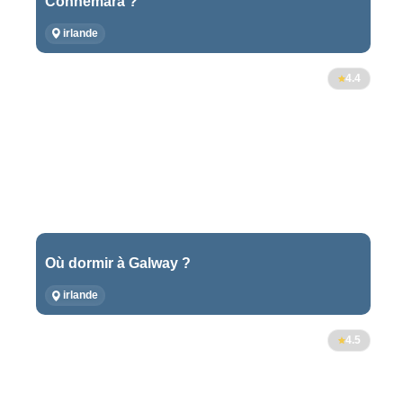
Connemara ?
irlande
4.4
Où dormir à Galway ?
irlande
4.5