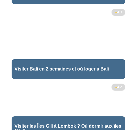
96
4.3
Visiter Bali en 2 semaines et où loger à Bali
4.2
Visiter les Îles Gili à Lombok ? Où dormir aux îles