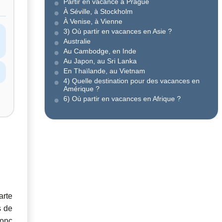
Partir en vacance à Prague
À Séville, à Stockholm
À Venise, à Vienne
3) Où partir en vacances en Asie ?
Australie
Au Cambodge, en Inde
Au Japon, au Sri Lanka
En Thaïlande, au Vietnam
4) Quelle destination pour des vacances en
Amérique ?
6) Où partir en vacances en Afrique ?
arte
s de
donc