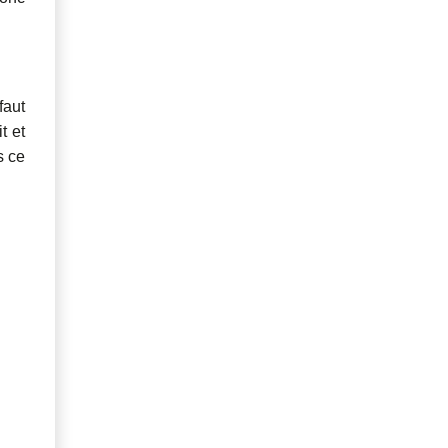
faut
t et
s ce