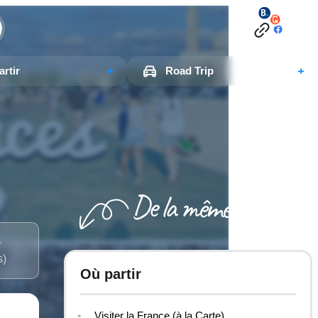
rtir
Road Trip
5
s)
Où partir
Visiter la France (à la Carte)