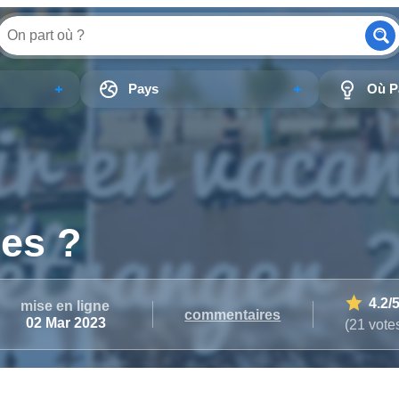
Pays
Où Pa
ces ?
4.2
/
mise en ligne
commentaires
02 Mar 2023
(21 vote