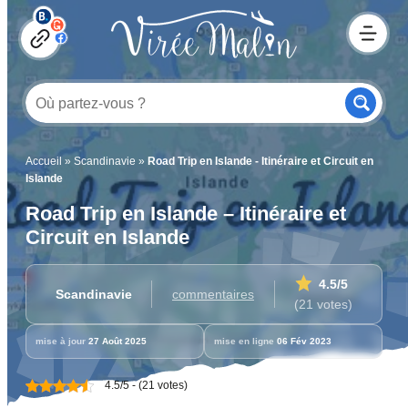
Accueil
»
Scandinavie
»
Road Trip en Islande - Itinéraire et Circuit en
Islande
Road Trip en Islande – Itinéraire et
Circuit en Islande
4.5
/5
Scandinavie
commentaires
(21 votes)
mise à jour
27 Août 2025
mise en ligne
06 Fév 2023
4.5/5 - (21 votes)