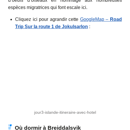
d’oeufs d’oiseaux en hommage aux nombreuses
espèces migratrices qui font escale ici.
Cliquez ici pour agrandir cette
GoogleMap –
Road
Trip Sur la route 1 de Jokulsarlon
:
jour3-islande-itineraire-avec-hotel
Où dormir à Breiddalsvik