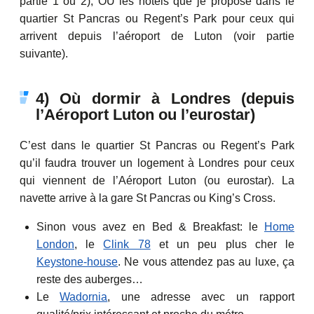
partie 1 ou 2), OU les hôtels que je propose dans le
quartier St Pancras ou Regent’s Park pour ceux qui
arrivent depuis l’aéroport de Luton (voir partie
suivante).
4) Où dormir à Londres (depuis
l’Aéroport Luton ou l’eurostar)
C’est dans le quartier St Pancras ou Regent’s Park
qu’il faudra trouver un logement à Londres pour ceux
qui viennent de l’Aéroport Luton (ou eurostar). La
navette arrive à la gare St Pancras ou
King’s Cross
.
Sinon vous avez en Bed & Breakfast: le
Home
London
, le
Clink 78
et un peu plus cher le
Keystone-house
. Ne vous attendez pas au luxe, ça
reste des auberges…
Le
Wadornia
, une adresse avec un rapport