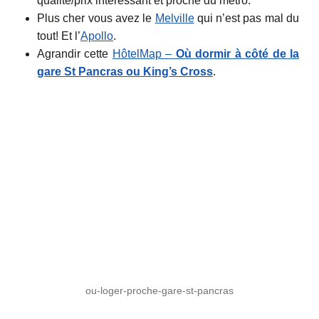
qualité/prix intéressant et proche du métro.
Plus cher vous avez le
Melville
qui n’est pas mal du
tout! Et l’
Apollo
.
Agrandir cette
HôtelMap –
Où dormir à côté de la
gare St Pancras ou
King’s Cross
.
ou-loger-proche-gare-st-pancras