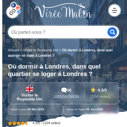
Accueil
»
Visiter le Royaume Uni
»
Où dormir à Londres, dans quel
quartier se loger à Londres ?
Où dormir à Londres, dans quel
quartier se loger à Londres ?
36
4.5
/5
Visiter le
commentaires
(104 votes)
Royaume Uni
mise à jour
05 Mai 2026
mise en ligne
06 Jan 2025
4.5/5 - (104 votes)