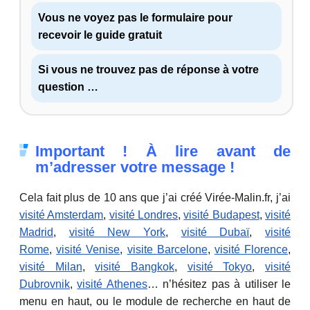
Vous ne voyez pas le formulaire pour
recevoir le guide gratuit
Si vous ne trouvez pas de réponse à votre
question …
Important ! À lire avant de
m’adresser votre message !
Cela fait plus de 10 ans que j’ai créé Virée-Malin.fr, j’ai
visité Amsterdam
,
visité Londres
,
visité Budapest
,
visité
Madrid
,
visité New York
,
visité Dubaï
,
visité
Rome
,
visité Venise
,
visite Barcelone
,
visité Florence
,
visité Milan
,
visité Bangkok
,
visité Tokyo
,
visité
Dubrovnik
,
visité Athenes
… n’hésitez pas à utiliser le
menu en haut, ou le module de recherche en haut de