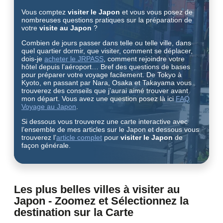
Vous comptez
visiter le Japon
et vous vous posez de
nombreuses questions pratiques sur la préparation de
votre
visite au Japon
?
Combien de jours passer dans telle ou telle ville, dans
quel quartier dormir, que visiter, comment se déplacer,
dois-je
acheter le JRPASS
, comment rejoindre votre
hôtel depuis l’aéroport… Bref des questions de bases
pour préparer votre voyage facilement. De Tokyo à
Kyoto, en passant par Nara, Osaka et Takayama vous
trouverez des conseils que j’aurai aimé trouver avant
mon départ. Vous avez une question posez là ici
FAQ
Voyage au Japon
.
Si dessous vous trouverez une carte interactive avec
l’ensemble de mes articles sur le Japon et dessous vous
trouverez l’
article complet
pour
visiter le Japon
de
façon générale.
Les plus belles villes à visiter au
Japon - Zoomez et Sélectionnez la
destination sur la Carte