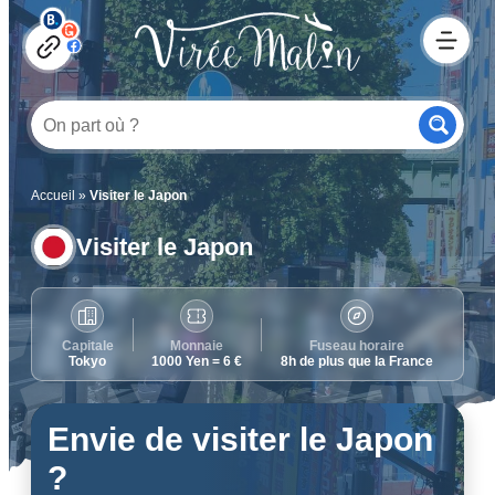
Accueil
»
Visiter le Japon
Visiter le Japon
Capitale
Monnaie
Fuseau horaire
Tokyo
1000 Yen = 6 €
8h de plus que la France
Envie de visiter le Japon
?