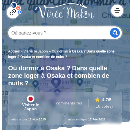
Accueil
»
Visiter le Japon
»
Où dormir à Osaka ? Dans quelle zone
loger à Osaka et combien de nuits ?
Où dormir à Osaka ? Dans quelle
zone loger à Osaka et combien de
nuits ?
4.7
/5
commentaires
Visiter le
(18 votes)
Japon
mise à jour
17 Nov 2025
mise en ligne
17 Fév 2023