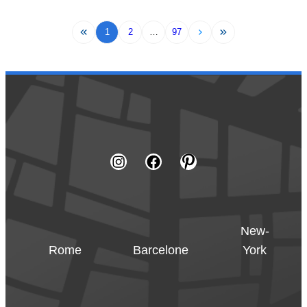
1
2
…
97
New-
Rome
Barcelone
York