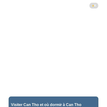
4
Visiter Can Tho et où dormir à Can Tho