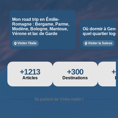
Mon road trip en Émilie-
Romagne : Bergame, Parme,
Modène, Bologne, Mantoue,
Où dormir à Genè
Vérone et lac de Garde
quel quartier log
Visiter l'Italie
Visiter la Suisse
+1213
+300
+
Articles
Destinations
L
Ils parlent de Virée-malin !