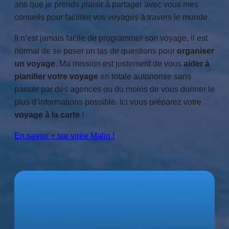
ans que je prends plaisir à partager avec vous mes
conseils pour faciliter vos voyages à travers le monde.
Il n’est jamais facile de programmer son voyage, il est
normal de se poser un tas de questions pour
organiser
un voyage
. Ma mission est justement de vous
aider à
planifier votre voyage
en totale autonomie sans
passer par des agences ou du moins de vous donner le
plus d’informations possible. Ici vous préparez votre
voyage à la carte
!
En savoir + sur virée Malin !