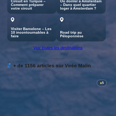
Circuit en Turquie –
Où dormir à Amsterdam
Comment préparer
– Dans quel quartier
votre circuit
loger à Amsterdam ?
Visiter Barcelone – Les
10 incontournables à
Road trip au
faire
Péloponnèse
Voir toutes les destinations
+ de 1156 articles sur Virée Malin
5