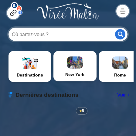
New York
Destinations
Rome
Dernières destinations
Voir +
5