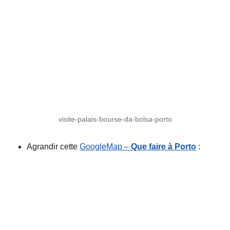
visite-palais-bourse-da-bolsa-porto
Agrandir cette
GoogleMap –
Que faire à Porto
: