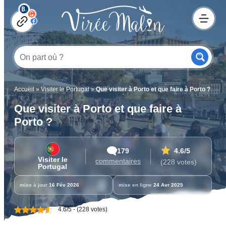
Accueil
»
Visiter le Portugal
»
Que visiter à Porto et que faire à Porto ?
Que visiter à Porto et que faire à
Porto ?
179
4.6
/5
Visiter le
commentaires
(228 votes)
Portugal
mise à jour
16 Fév 2026
mise en ligne
24 Avr 2025
4.6/5 - (228 votes)