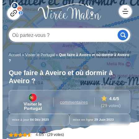
Accueil
»
Visiter le Portugal
»
Que faire à Aveiro et où dormir à Aveiro
?
Que faire à Aveiro et où dormir à
Aveiro ?
4.6
/5
commentaires
Visiter le
(29 votes)
Portugal
mise à jour
04 Déc 2025
mise en ligne
29 Juin 2023
4.6/5 - (29 votes)