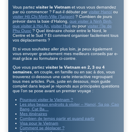
Vous partez
visiter le Vietnam
et vous vous demandez
par où commencer ? Faut-il débuter par
visiter Hanoï
ou
visiter Hô Chi Minh-Ville (Saïgon)
? Combien de jours
prévoir dans la baie d’Halong,
que visiter à Ninh Binh,
que visiter à Hoi An
,
visiter Hué
ou pour
visiter l’île de
Phu Quoc
? Quel itinéraire choisir entre le Nord, le
Centre et le Sud ? Et comment organiser facilement tous
vos déplacements ?
Et si vous souhaitez aller plus loin, je peux également
vous envoyer gratuitement mes meilleurs conseils par e-
mail grâce au formulaire ci-contre.
Que vous partiez
visiter le Vietnam en 2, 3 ou 4
semaines
, en couple, en famille ou en sac à dos, vous
trouverez ci-dessous une carte interactive regroupant
tous mes articles. Puis, juste en dessous, mon guide
complet dans lequel je réponds aux principales questions
que l’on se pose avant un premier voyage :
Pourquoi visiter le Vietnam ?
Les plus beaux endroits à visiter – Hanoï, Sa pa, Cao
Bang, Cat Ba…
Mes itinéraires
Combien de temps partir et quand partir
Visa pour le Vietnam
Comment se déplacer ?