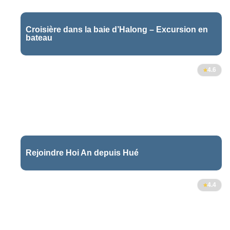
Croisière dans la baie d’Halong – Excursion en
bateau
16
4.6
Rejoindre Hoi An depuis Hué
2
4.4