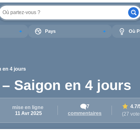
Pays
Où Pa
n en 4 jours
 – Saigon en 4 jours
7
4.7
/
mise en ligne
commentaires
11 Avr 2025
(27 vote