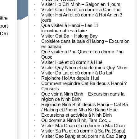
Visiter Ho Chi Minh – Saigon en 4 jours
Visiter Can Tho et où dormir à Can Tho
Visiter Hoi An et où dormir à Hoi An en 3
être
jours
Que visiter à Hanoi – Les 11
port
incontournables à faire
 Chi
Visiter Cat Ba – Halong Bay
Croisière dans la baie d’Halong – Excursion
en bateau
Que visiter à Phu Quoc et où dormir Phu
Quoc
Visiter Hué et où dormir à Hué
Visiter Quy Nhon et où dormir à Quy Nhon
Visiter Da Lat et où dormir à Da Lat
Rejoindre Hoi An depuis Hué
Comment rejoindre Cat Ba depuis Hanoi ?
Conseils
Que voir à Ninh Binh – Excursion dans la
région de Ninh Binh
Rejoindre Ninh Binh depuis Hanoi – Cat Ba
/ Halong et Phong Nha Ke Bang / Hue
Excursions et activités à Ninh Binh
Où dormir à Ninh Binh, Tam Coc…
Visiter Mai Chau et où dormir à Mai Chau
Visiter Sa Pa et où dormir à Sa Pa (Sapa)
Visiter Cao Bang et où dormir à Cao Bang