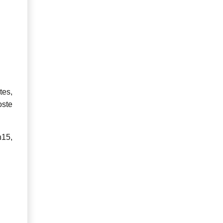
tes,
oste
h15,