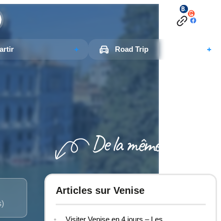
rtir
Road Trip
Articles sur Venise
s)
Visiter Venise en 4 jours – Les