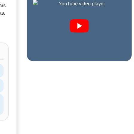
ars
as,