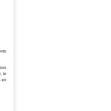
ents
vous
, le
s en