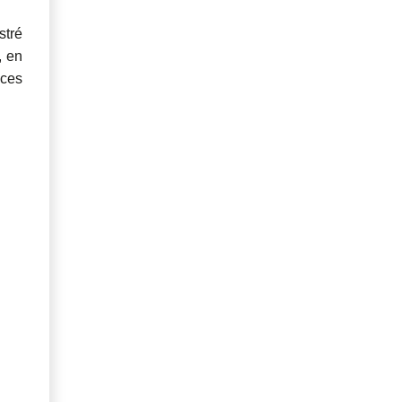
stré
, en
uces