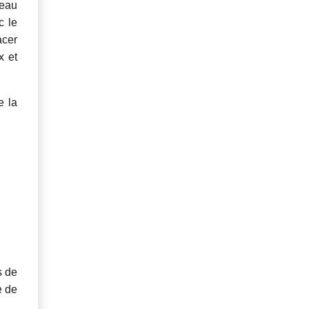
eau
c le
acer
x et
e la
s de
e de