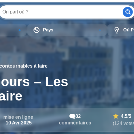
Pays
Où Pa
ncontournables à faire
jours – Les
aire
82
4.5
/5
mise en ligne
commentaires
10 Avr 2025
(124 vote