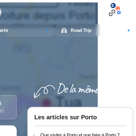
rtir
Road Trip
5
s)
Les articles sur Porto
Que visiter à Porto et que faire à Porto ?