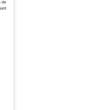
s de
uant