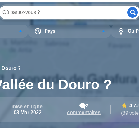
Pays
Où Pa
u Douro ?
Vallée du Douro ?
2
4.7
/
mise en ligne
commentaires
03 Mar 2022
(39 vote