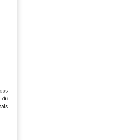
vous
e du
mais