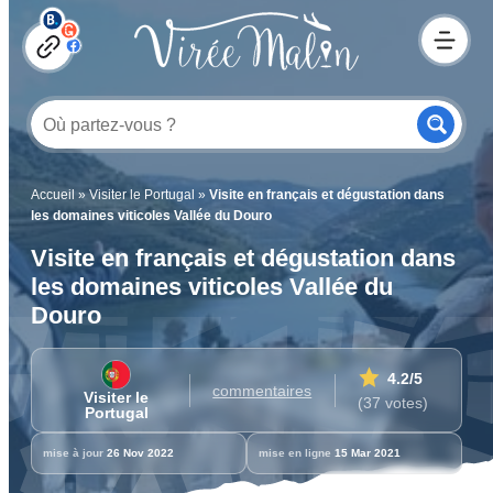
Accueil
»
Visiter le Portugal
»
Visite en français et dégustation dans
les domaines viticoles Vallée du Douro
Visite en français et dégustation dans
les domaines viticoles Vallée du
Douro
4.2
/5
commentaires
Visiter le
(37 votes)
Portugal
mise à jour
26 Nov 2022
mise en ligne
15 Mar 2021