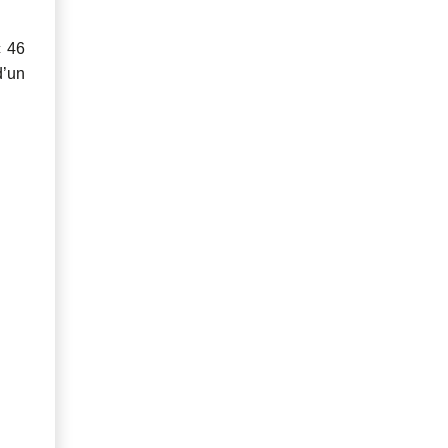
c 46
d’un