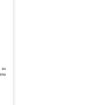
é au
simo