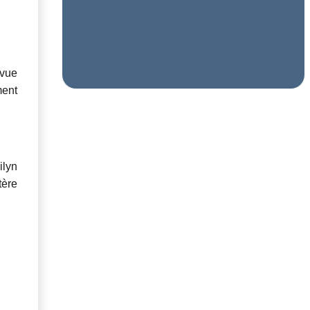
 vue
ment
ilyn
tère