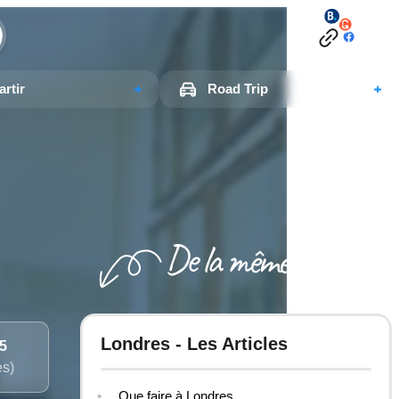
rtir
Road Trip
Londres - Les Articles
/5
es)
Que faire à Londres