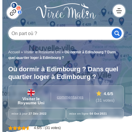
Accueil
»
Visiter le Royaume Uni
»
Où dormir à Edimbourg ? Dans
quel quartier loger à Edimbourg ?
Où dormir à Edimbourg ? Dans quel
quartier loger à Edimbourg ?
4.6
/5
commentaires
Visiter le
(31 votes)
Royaume Uni
mise à jour
27 Déc 2022
mise en ligne
04 Oct 2021
4.6/5 - (31 votes)