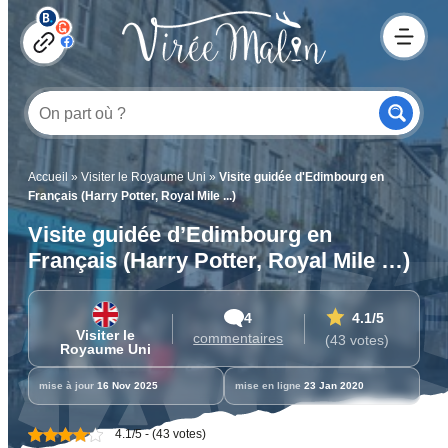
Accueil
»
Visiter le Royaume Uni
»
Visite guidée d'Edimbourg en
Français (Harry Potter, Royal Mile ...)
Visite guidée d’Edimbourg en
Français (Harry Potter, Royal Mile …)
4
4.1
/5
Visiter le
commentaires
(43 votes)
Royaume Uni
mise à jour
16 Nov 2025
mise en ligne
23 Jan 2020
4.1/5 - (43 votes)