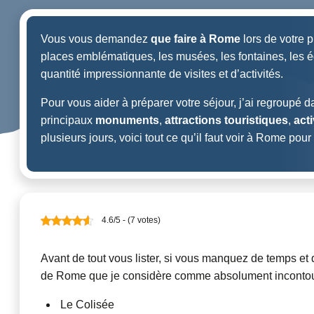
Vous vous demandez
que faire à Rome
lors de votre 
places emblématiques, les musées, les fontaines, les égli
quantité impressionnante de visites et d’activités.
Pour vous aider à préparer votre séjour, j’ai regroupé da
principaux
monuments
,
attractions touristiques
,
acti
plusieurs jours, voici tout ce qu’il faut voir à Rome pou
4.6/5 - (7 votes)
Avant de tout vous lister, si vous manquez de temps et
de Rome que je considère comme absolument incontour
️️ Le Colisée