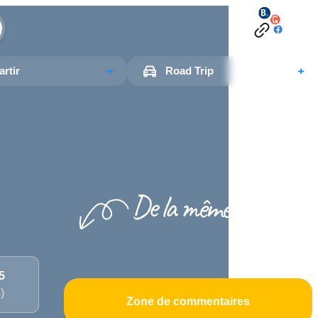
rtir
Road Trip
/5
)
Zone de commentaires