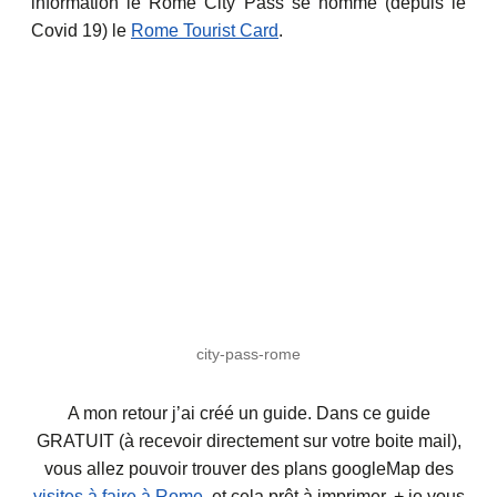
information le Rome City Pass se nomme (depuis le
Covid 19) le
Rome Tourist Card
.
city-pass-rome
A mon retour j’ai créé un guide. Dans ce guide
GRATUIT (à recevoir directement sur votre boite mail),
vous allez pouvoir trouver des plans googleMap des
visites à faire à Rome
, et cela prêt à imprimer, + je vous