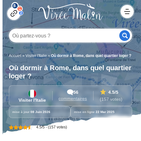
Accueil
»
Visiter l'Italie
»
Où dormir à Rome, dans quel quartier loger ?
Où dormir à Rome, dans quel quartier
loger ?
56
4.5
/5
commentaires
(157 votes)
Visiter l'Italie
mise à jour
08 Juin 2026
mise en ligne
22 Mar 2025
4.5/5 - (157 votes)