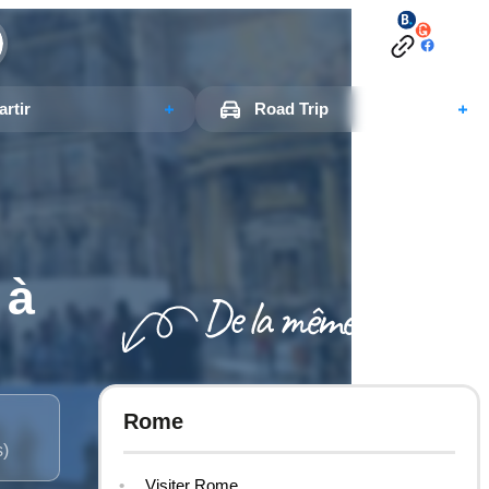
rtir
Road Trip
 à
Rome
s)
Visiter Rome