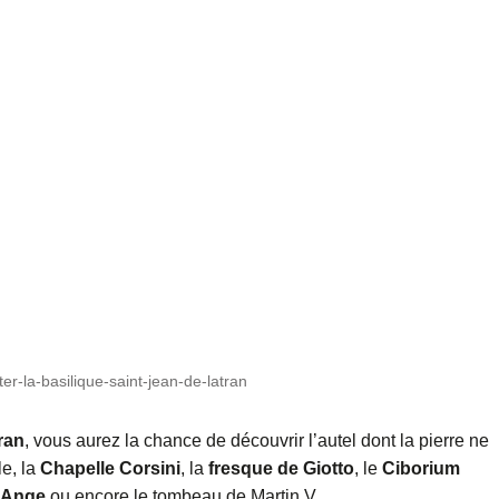
ter-la-basilique-saint-jean-de-latran
ran
, vous aurez la chance de découvrir l’autel dont la pierre ne
le, la
Chapelle Corsini
, la
fresque de Giotto
, le
Ciborium
-Ange
ou encore le tombeau de Martin V.