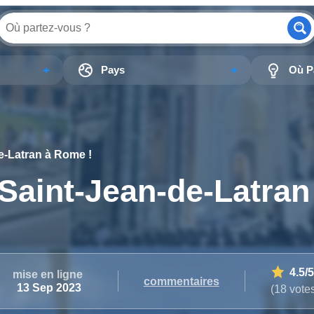
Pays
Où Pa
de-Latran à Rome !
 Saint-Jean-de-Latran
4.5
/5
mise en ligne
commentaires
13 Sep 2023
(18 vote