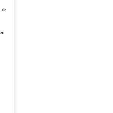
able
 en