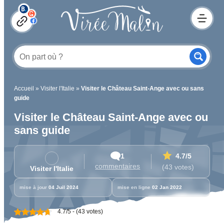
Accueil
»
Visiter l'Italie
»
Visiter le Château Saint-Ange avec ou sans
guide
Visiter le Château Saint-Ange avec ou
sans guide
1
4.7
/5
commentaires
(43 votes)
Visiter l'Italie
mise à jour
04 Juil 2024
mise en ligne
02 Jan 2022
4.7/5 - (43 votes)