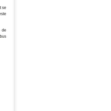
t se
este
e de
 bus