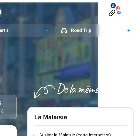
rtir
Road Trip
5
s)
La Malaisie
Visiter la Malaisie (carte interactive)