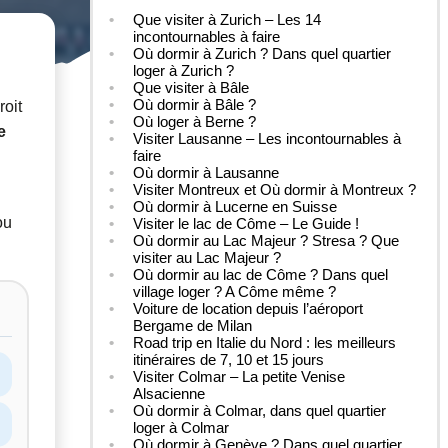
Que visiter à Zurich – Les 14
incontournables à faire
Où dormir à Zurich ? Dans quel quartier
loger à Zurich ?
Que visiter à Bâle
Où dormir à Bâle ?
roit
Où loger à Berne ?
e
Visiter Lausanne – Les incontournables à
faire
Où dormir à Lausanne
Visiter Montreux et Où dormir à Montreux ?
Où dormir à Lucerne en Suisse
ou
Visiter le lac de Côme – Le Guide !
Où dormir au Lac Majeur ? Stresa ? Que
visiter au Lac Majeur ?
Où dormir au lac de Côme ? Dans quel
village loger ? A Côme même ?
Voiture de location depuis l’aéroport
Bergame de Milan
Road trip en Italie du Nord : les meilleurs
itinéraires de 7, 10 et 15 jours
Visiter Colmar – La petite Venise
Alsacienne
Où dormir à Colmar, dans quel quartier
loger à Colmar
Où dormir à Genève ? Dans quel quartier