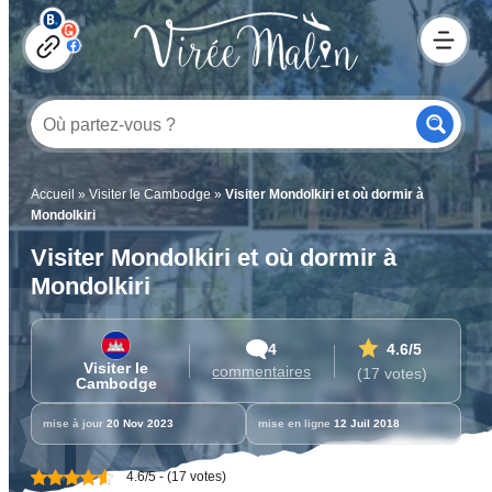
Accueil
»
Visiter le Cambodge
»
Visiter Mondolkiri et où dormir à
Mondolkiri
Visiter Mondolkiri et où dormir à
Mondolkiri
4
4.6
/5
Visiter le
commentaires
(17 votes)
Cambodge
mise à jour
20 Nov 2023
mise en ligne
12 Juil 2018
4.6/5 - (17 votes)