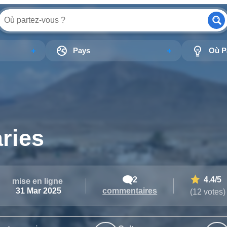
Pays
Où Pa
aries
2
4.4
/5
mise en ligne
commentaires
31 Mar 2025
(12 votes)