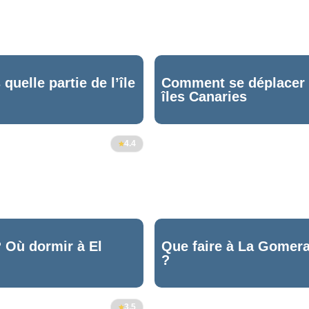
uelle partie de l’île
Comment se déplacer e
îles Canaries
4.4
 ? Où dormir à El
Que faire à La Gomer
?
3.5