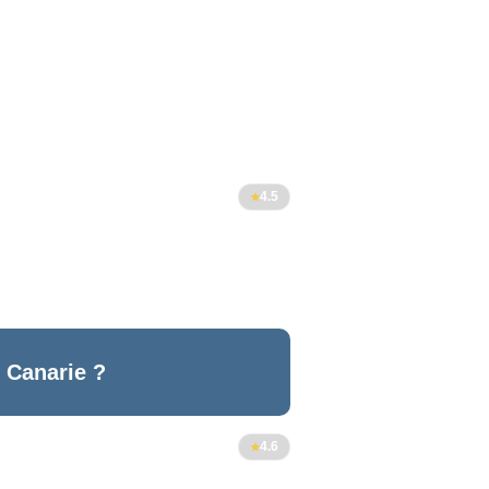
4.5
 Canarie ?
4.6