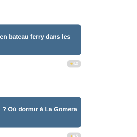
n bateau ferry dans les
4.3
a ? Où dormir à La Gomera
4.5