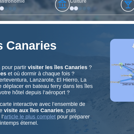
astronomie
Culture
es Canaries
 pour partir
visiter les îles Canaries
?
ies
et où dormir à chaque fois ?
erteventura, Lanzarote, El Hierro, La
éplacer en bateau ferry dans les îles
tre hôtel depuis l’aéroport ?
arte interactive avec l’ensemble de
re
visite aux îles Canaries
, puis
l’
article le plus complet
pour préparer
rintemps éternel.