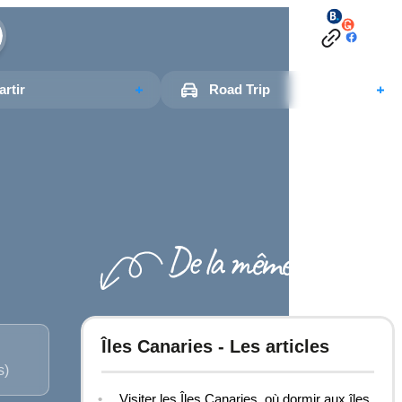
rtir
Road Trip
Îles Canaries - Les articles
s)
Visiter les Îles Canaries, où dormir aux îles