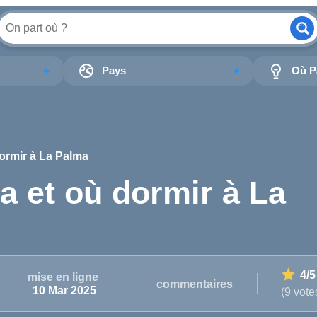
Pays
Où Pa
dormir à La Palma
a et où dormir à La
4
/5
mise en ligne
commentaires
10 Mar 2025
(9 vote