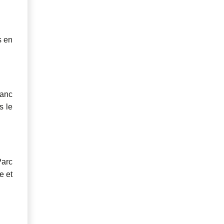
s en
lanc
s le
Parc
e et