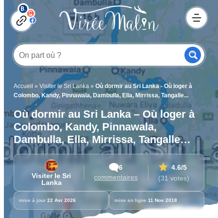
Accueil
»
Visiter le Sri Lanka
»
Où dormir au Sri Lanka - Où loger à
Colombo, Kandy, Pinnawala, Dambulla, Ella, Mirrissa, Tangalle...
Où dormir au Sri Lanka – Où loger à
Colombo, Kandy, Pinnawala,
Dambulla, Ella, Mirrissa, Tangalle…
6
4.6
/5
Visiter le Sri
commentaires
(31 votes)
Lanka
mise à jour
22 Avr 2026
mise en ligne
11 Nov 2018