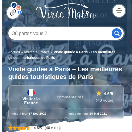
Accueil
»
Visiter la France
»
Visite guidée à Paris - Les meilleures
guides touristiques de Paris
Visite guidée à Paris – Les meilleures
guides touristiques de Paris
4.6
/5
commentaires
Visiter la
(40 votes)
France
mise à jour
17 Nov 2025
mise en ligne
10 Mai 2021
4.6/5 - (40 votes)