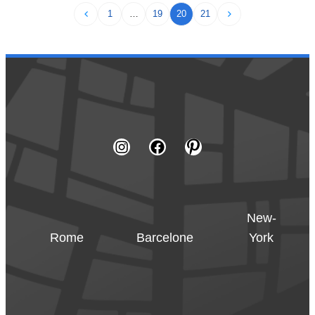
1
…
19
20
21
New-
Rome
Barcelone
York