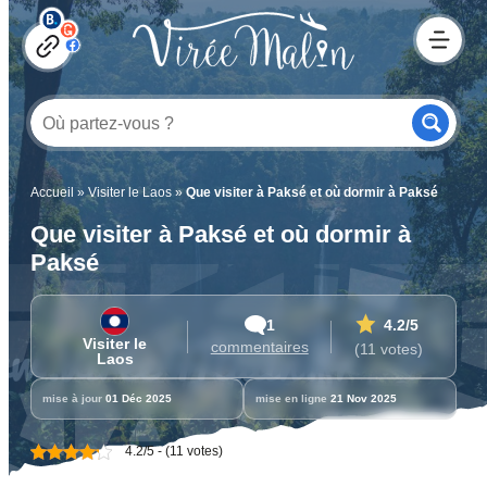
Accueil
»
Visiter le Laos
»
Que visiter à Paksé et où dormir à Paksé
Que visiter à Paksé et où dormir à
Paksé
1
4.2
/5
Visiter le
commentaires
(11 votes)
Laos
mise à jour
01 Déc 2025
mise en ligne
21 Nov 2025
4.2/5 - (11 votes)