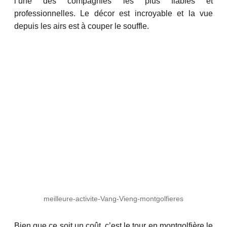
l’une des compagnies les plus fiables et
professionnelles. Le décor est incroyable et la vue
depuis les airs est à couper le souffle.
meilleure-activite-Vang-Vieng-montgolfieres
Bien que ce soit un coût, c’est le tour en montgolfière le