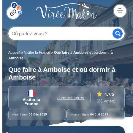
Accueil
»
Visiter la France
»
Que faire à Amboise et où dormir à
Amboise
Que faire à Amboise et où dormir à
Amboise
4.7
/5
commentaires
Visiter la
(26 votes)
France
mise à jour
05 Déc 2025
mise en ligne
04 Juil 2023