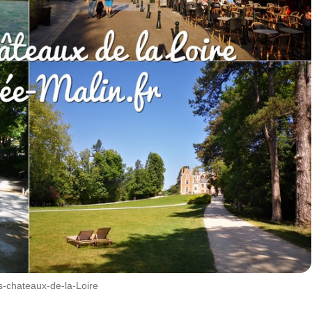
es-chateaux-de-la-Loire