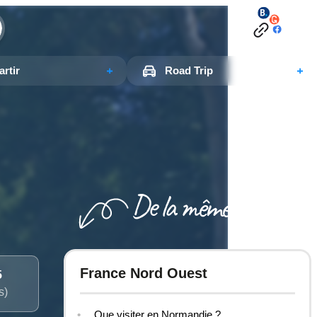
rtir
Road Trip
France Nord Ouest
5
s)
Que visiter en Normandie ?