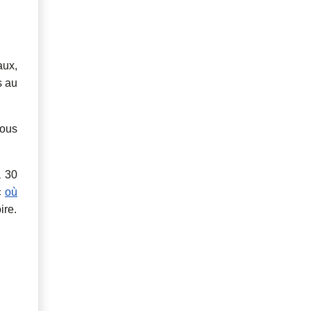
aux,
s au
vous
à 30
«
où
ire.