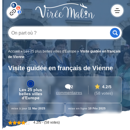
Accueil
»
Les 25 plus belles villes d'Europe
»
Visite guidée en français
de Vienne
Visite guidée en français de Vienne
2
4.2
/5
Les 25 plus
commentaires
(58 votes)
belles villes
d'Europe
mise à jour
11 Mar 2025
mise en ligne
10 Fév 2025
4.2/5 - (58 votes)