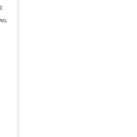
2.
to),