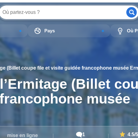
Pays
Où Pa
age (Billet coupe file et visite guidée francophone musée Er
l’Ermitage (Billet co
ée francophone musée
1
4.5
/
mise en ligne