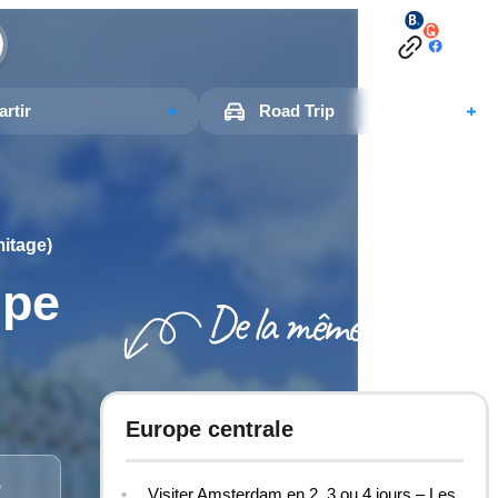
rtir
Road Trip
mitage)
upe
Europe centrale
5
Visiter Amsterdam en 2, 3 ou 4 jours – Les