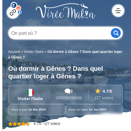
Accueil
»
Visiter l'Italie
»
Où dormir à Gênes ? Dans quel quartier loger
à Gênes ?
Où dormir à Gênes ? Dans quel
quartier loger à Gênes ?
2
4.7
/5
commentaires
(27 votes)
Visiter l'Italie
mise à jour
24 Mar 2025
mise en ligne
14 Jan 2025
4.7/5 - (27 votes)