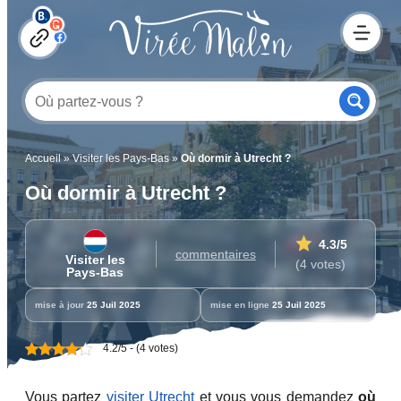
Accueil
»
Visiter les Pays-Bas
»
Où dormir à Utrecht ?
Où dormir à Utrecht ?
4.3
/5
commentaires
Visiter les
(4 votes)
Pays-Bas
mise à jour
25 Juil 2025
mise en ligne
25 Juil 2025
4.2/5 - (4 votes)
Vous partez
visiter Utrecht
et vous vous demandez
où