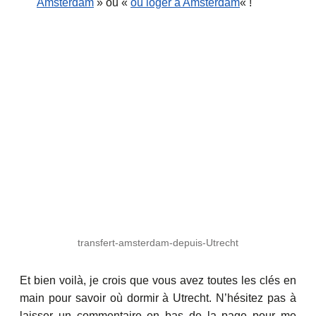
Amsterdam
» ou «
où loger à Amsterdam
« !
transfert-amsterdam-depuis-Utrecht
Et bien voilà, je crois que vous avez toutes les clés en
main pour savoir où dormir à Utrecht. N’hésitez pas à
laisser un commentaire en bas de la page pour me