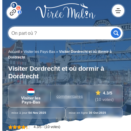
Accueil
»
Visiter les Pays-Bas
»
Visiter Dordrecht et où dormir à
Dordrecht
Visiter Dordrecht et où dormir à
Dordrecht
4.3
/5
commentaires
Visiter les
(10 votes)
Pays-Bas
mise à jour
04 Nov 2025
mise en ligne
30 Oct 2025
4.3/5 - (10 votes)