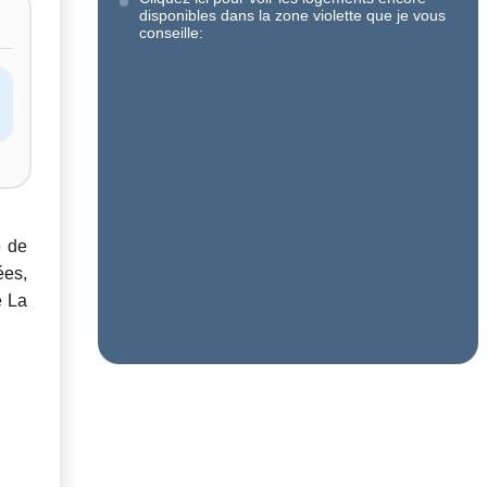
disponibles dans la zone violette que je vous
conseille:
e de
ées,
e La