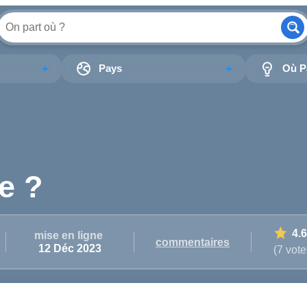
Pays
Où Pa
e ?
4.6
mise en ligne
commentaires
12 Déc 2023
(7 vote