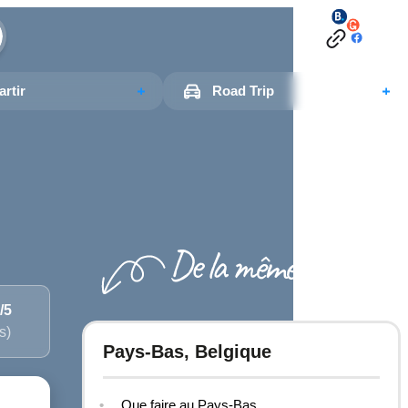
rtir
Road Trip
/5
s)
Pays-Bas, Belgique
Que faire au Pays-Bas