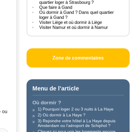
quartier loger à Strasbourg ?
Que faire à Gand
Où dormir à Gand ? Dans quel quartier
loger à Gand ?
Visiter Liège et où dormir à Liège
Visiter Namur et où dormir à Namur
Zone de commentaires
Menu de l'article
Où dormir ?
1) Pourquoi loger 2 ou 3 nuits à La Haye
e ou
2) Où dormir à La Haye ?
3) Rejoindre votre hôtel à La Haye depuis
Amsterdam ou l’aéroport de Schiphol ?
Cliquez ici pour voir les logements encore