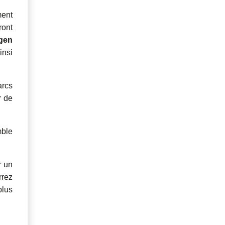
ment
ront
gen
insi
arcs
r de
mble
r un
rrez
plus