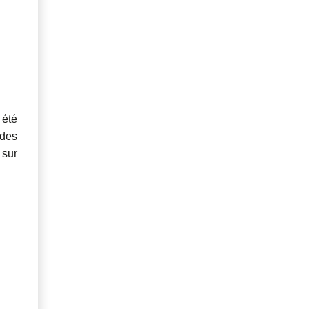
 été
 des
 sur