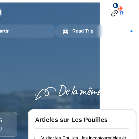
rtir
Road Trip
Articles sur Les Pouilles
/5
)
Visiter les Pouilles : les incontournables et