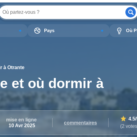
Pays
Où Pa
r à Otrante
te et où dormir à
4.5
mise en ligne
commentaires
10 Avr 2025
(2 votes