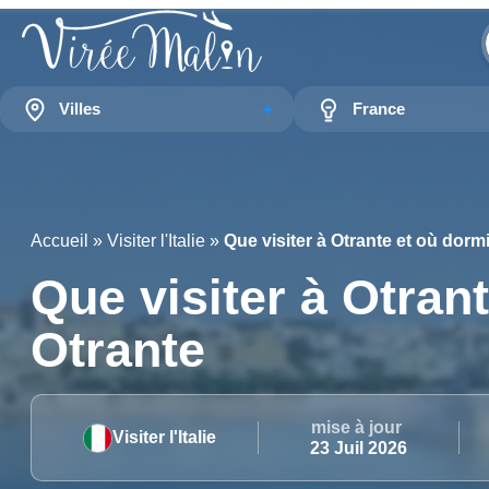
Villes
France
Accueil
»
Visiter l'Italie
»
Que visiter à Otrante et où dormi
Que visiter à Otran
Otrante
mise à jour
Visiter l'Italie
23 Juil 2026