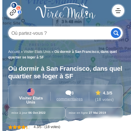
Accueil
»
Visiter Etats Unis
»
Où dormir à San Francisco, dans quel
quartier se loger à SF
Où dormir à San Francisco, dans quel
quartier se loger à SF
3
4.3
/5
Visiter Etats
commentaires
(18 votes)
Unis
mise à jour
06 Oct 2022
mise en ligne
27 Mai 2019
4.3/5 - (18 votes)