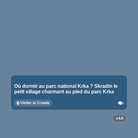
Où dormir au parc national Krka ? Skradin le
petit village charmant au pied du parc Krka
Visiter la Croatie
2
4.6