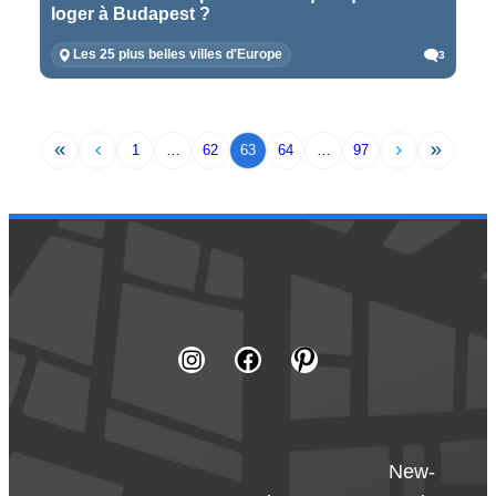
loger à Budapest ?
Les 25 plus belles villes d'Europe
3
1
…
62
63
64
…
97
New-