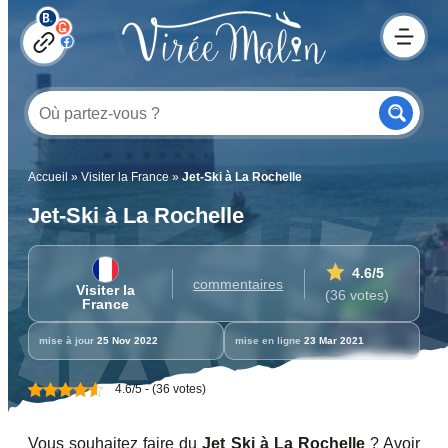
Accueil
»
Visiter la France
»
Jet-Ski à La Rochelle
Jet-Ski à La Rochelle
4.6
/5
commentaires
Visiter la
(36 votes)
France
mise à jour
25 Nov 2022
mise en ligne
23 Mar 2021
4.6/5 - (36 votes)
Vous souhaitez faire du
Jet Ski à La Rochelle
? Avoir