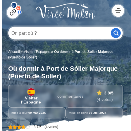
Accueil
»
Visiter l'Espagne
»
Où dormir à Port de Sóller Majorque
(Puerto de Soller)
Où dormir à Port de Sóller Majorque
(Puerto de Soller)
3.8
/5
commentaires
Visiter
(4 votes)
l’Espagne
mise à jour
09 Mar 2026
mise en ligne
08 Juil 2024
3.7/5 - (4 votes)