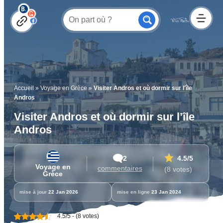
Accueil
»
Voyage en Grèce
»
Visiter Andros et où dormir sur l'île
Andros
Visiter Andros et où dormir sur l’île
Andros
2
4.5
/5
Voyage en
commentaires
(8 votes)
Grèce
mise à jour
22 Jan 2026
mise en ligne
23 Jan 2024
4.5/5 - (8 votes)