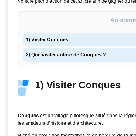
Voilà le plan d’action de cet article afin de gagner du t
Au somma
1) Visiter Conques
2) Que visiter autour de Conques ?
1) Visiter Conques
Conques
est un village pittoresque situé dans la régi
les amateurs d’histoire et d’architecture.
Niché au cœur des montagnes et en bordure de la riviè