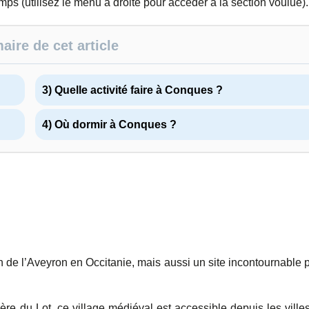
emps (utilisez le menu à droite pour accéder à la section voulue).
ire de cet article
3) Quelle activité faire à Conques ?
4) Où dormir à Conques ?
on de l’Aveyron en Occitanie, mais aussi un site incontournable 
re du Lot, ce village médiéval est accessible depuis les ville