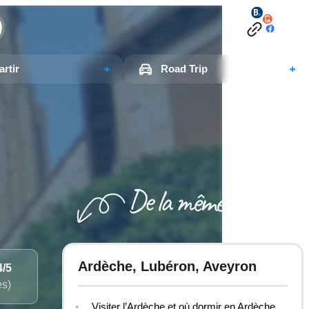
rtir
Road Trip
Ardèche, Lubéron, Aveyron
4
/5
es)
Visiter l’Ardèche et où dormir en Ardèche