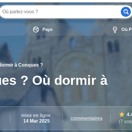
Pays
Où Pa
 dormir à Conques ?
ues ? Où dormir à
4.
mise en ligne
commentaires
14 Mar 2025
(7 vot