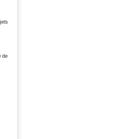
jets
e de